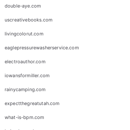
double-aye.com
uscreativebooks.com
livingcolorut.com
eaglepressurewasherservice.com
electroauthor.com
iowansformiller.com
rainycamping.com
expectthegreatutah.com
what-is-bpm.com