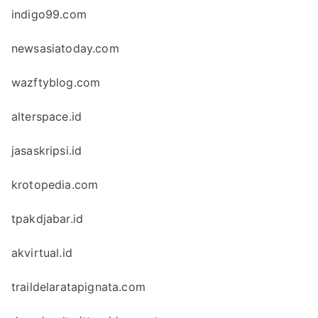
indigo99.com
newsasiatoday.com
wazftyblog.com
alterspace.id
jasaskripsi.id
krotopedia.com
tpakdjabar.id
akvirtual.id
traildelaratapignata.com