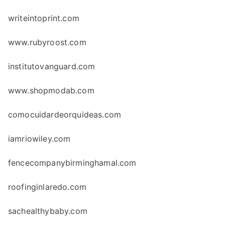
writeintoprint.com
www.rubyroost.com
institutovanguard.com
www.shopmodab.com
comocuidardeorquideas.com
iamriowiley.com
fencecompanybirminghamal.com
roofinginlaredo.com
sachealthybaby.com