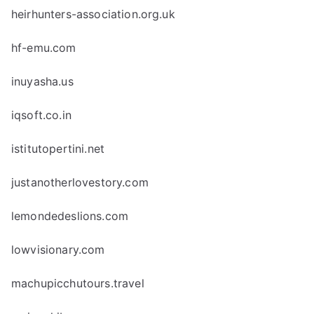
heirhunters-association.org.uk
hf-emu.com
inuyasha.us
iqsoft.co.in
istitutopertini.net
justanotherlovestory.com
lemondedeslions.com
lowvisionary.com
machupicchutours.travel