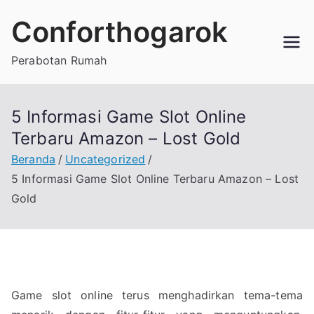
Loncat
Conforthogarok
ke
konten
Perabotan Rumah
5 Informasi Game Slot Online
Terbaru Amazon – Lost Gold
Beranda
Uncategorized
5 Informasi Game Slot Online Terbaru Amazon – Lost
Gold
Game slot online terus menghadirkan tema-tema