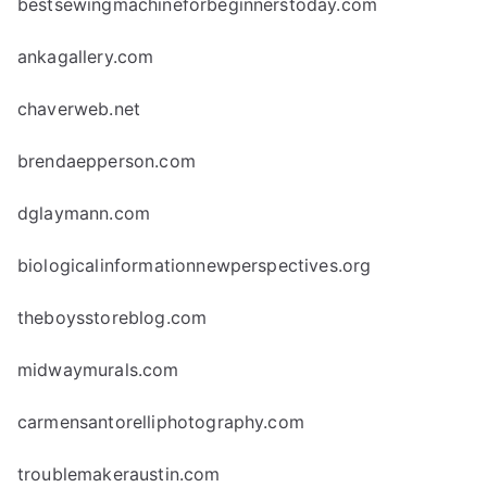
bestsewingmachineforbeginnerstoday.com
ankagallery.com
chaverweb.net
brendaepperson.com
dglaymann.com
biologicalinformationnewperspectives.org
theboysstoreblog.com
midwaymurals.com
carmensantorelliphotography.com
troublemakeraustin.com