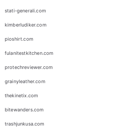
stati-generali.com
kimberludiker.com
pioshirt.com
fulanitestkitchen.com
protechreviewer.com
grainyleather.com
thekinetix.com
bitewanders.com
trashjunkusa.com