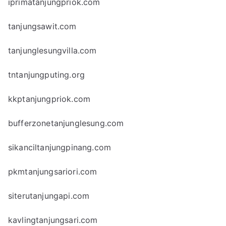
iprimatanjungpriok.com
tanjungsawit.com
tanjunglesungvilla.com
tntanjungputing.org
kkptanjungpriok.com
bufferzonetanjunglesung.com
sikanciltanjungpinang.com
pkmtanjungsariori.com
siterutanjungapi.com
kavlingtanjungsari.com